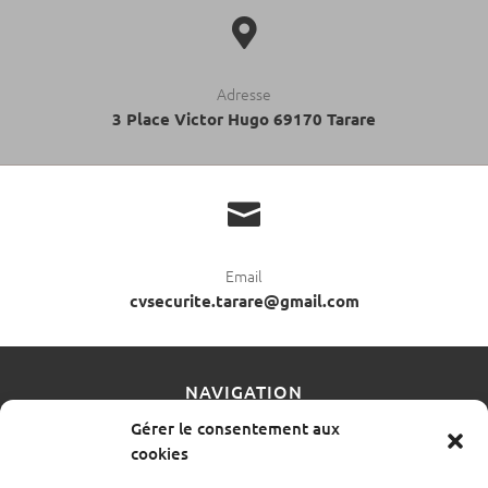

Adresse
3 Place Victor Hugo 69170 Tarare

Email
cvsecurite.tarare@gmail.com
NAVIGATION
Gérer le consentement aux
cookies
Accueil
Contact
Mentions légales
Plan du site