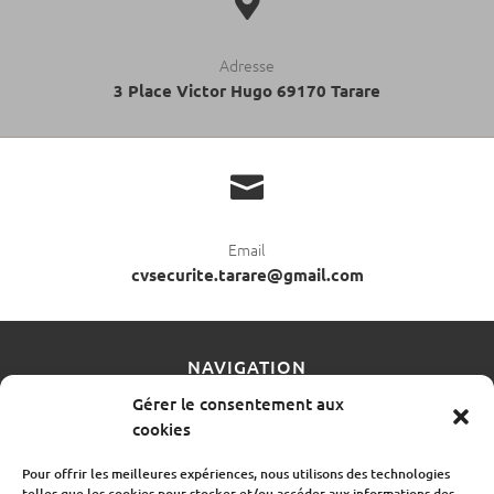

Adresse
3 Place Victor Hugo 69170 Tarare

Email
cvsecurite.tarare@gmail.com
NAVIGATION
Gérer le consentement aux
cookies
Accueil
Contact
Mentions légales
Plan du site
Secteur
Pour offrir les meilleures expériences, nous utilisons des technologies
telles que les cookies pour stocker et/ou accéder aux informations des